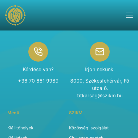
Footer
Kérdése van?
Írjon nekünk!
+36 70 661 9989
8000, Székesfehérvár, Fő
utca 6.
titkarsag@szikm.hu
Menü
SZIKM
Kiállítóhelyek
Közösségi szolgálat
Kiállítások
Civil szervezetek