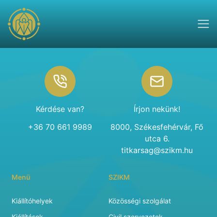
Footer
Kérdése van?
Írjon nekünk!
+36 70 661 9989
8000, Székesfehérvár, Fő
utca 6.
titkarsag@szikm.hu
Menü
SZIKM
Kiállítóhelyek
Közösségi szolgálat
Kiállítások
Civil szervezetek