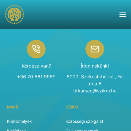
Footer
Kérdése van?
Írjon nekünk!
+36 70 661 9989
8000, Székesfehérvár, Fő
utca 6.
titkarsag@szikm.hu
Menü
SZIKM
Kiállítóhelyek
Közösségi szolgálat
Kiállítások
Civil szervezetek