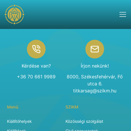
Footer
Kérdése van?
Írjon nekünk!
+36 70 661 9989
8000, Székesfehérvár, Fő
utca 6.
titkarsag@szikm.hu
Menü
SZIKM
Kiállítóhelyek
Közösségi szolgálat
Kiállítások
Civil szervezetek