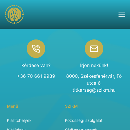
Footer
Kérdése van?
Írjon nekünk!
+36 70 661 9989
8000, Székesfehérvár, Fő
utca 6.
titkarsag@szikm.hu
Menü
SZIKM
Kiállítóhelyek
Közösségi szolgálat
Kiállítások
Civil szervezetek