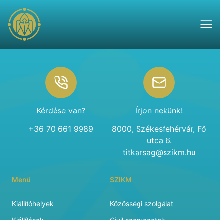
Footer
Kérdése van?
Írjon nekünk!
+36 70 661 9989
8000, Székesfehérvár, Fő
utca 6.
titkarsag@szikm.hu
Menü
SZIKM
Kiállítóhelyek
Közösségi szolgálat
Kiállítások
Civil szervezetek