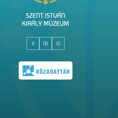
Kiállítóhelyek
Kiállítások
Gyűjtemények
Magazin
Kutatás
Rólunk