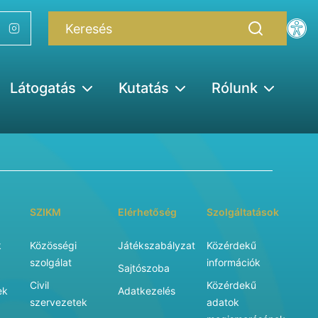
Látogatás
Kutatás
Rólunk
SZIKM
Elérhetőség
Szolgáltatások
k
Közösségi
Játékszabályzat
Közérdekű
szolgálat
információk
Sajtószoba
Civil
Közérdekű
ek
Adatkezelés
szervezetek
adatok