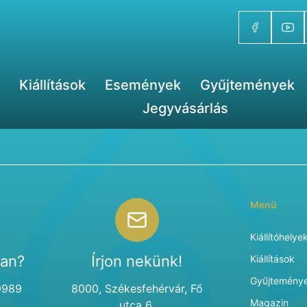
Kiállítások
Események
Gyűjtemények
Jegyvásárlás
Menü
Kiállítóhelye
van?
Írjon nekünk!
Kiállítások
Gyűjtemény
9989
8000, Székesfehérvár, Fő
Magazin
utca 6.