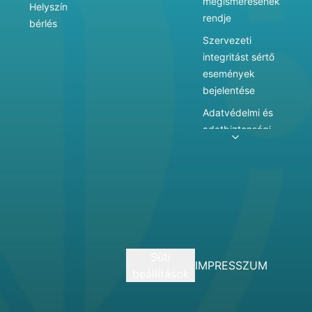
megismerésének
Helyszín
rendje
bérlés
Szervezeti
integritást sértő
események
bejelentése
Adatvédelmi és
adatbiztonsági
szabályzat
Adatkezelés
Játékszabályzat
Vármegyei
hatókörű városi
múzeum
Süti
szolgáltatásai
IMPRESSZUM
beállítások