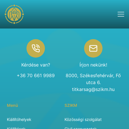
Footer
Kérdése van?
Írjon nekünk!
+36 70 661 9989
8000, Székesfehérvár, Fő
utca 6.
titkarsag@szikm.hu
Menü
SZIKM
Kiállítóhelyek
Közösségi szolgálat
Kiállítások
Civil szervezetek