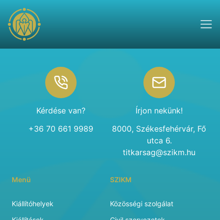
Footer
Kérdése van?
Írjon nekünk!
+36 70 661 9989
8000, Székesfehérvár, Fő
utca 6.
titkarsag@szikm.hu
Menü
SZIKM
Kiállítóhelyek
Közösségi szolgálat
Kiállítások
Civil szervezetek