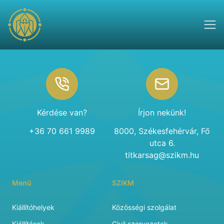
Footer
Kérdése van?
Írjon nekünk!
+36 70 661 9989
8000, Székesfehérvár, Fő
utca 6.
titkarsag@szikm.hu
Menü
SZIKM
Kiállítóhelyek
Közösségi szolgálat
Kiállítások
Civil szervezetek