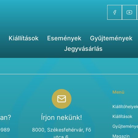
Kiállítások
Események
Gyűjtemények
Jegyvásárlás
Menü
Kiállítóhelye
van?
Írjon nekünk!
Kiállítások
Gyűjtemény
9989
8000, Székesfehérvár, Fő
Magazin
utca 6.