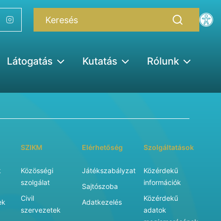
Látogatás
Kutatás
Rólunk
SZIKM
Elérhetőség
Szolgáltatások
k
Közösségi
Játékszabályzat
Közérdekű
szolgálat
információk
Sajtószoba
Civil
Közérdekű
ek
Adatkezelés
szervezetek
adatok