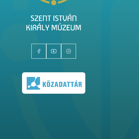
Kiállítóhelyek
Kiállítások
Gyűjtemények
Magazin
Kutatás
Rólunk