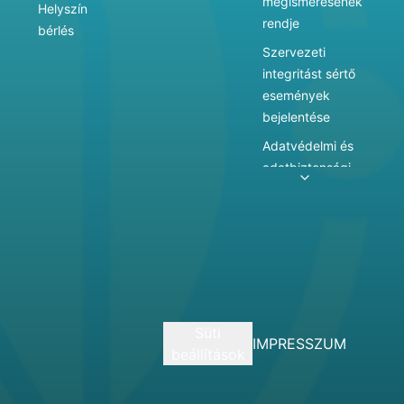
megismerésének
Helyszín
rendje
bérlés
Szervezeti
integritást sértő
események
bejelentése
Adatvédelmi és
adatbiztonsági
szabályzat
Adatkezelés
Játékszabályzat
Vármegyei
hatókörű városi
múzeum
Süti
szolgáltatásai
IMPRESSZUM
beállítások