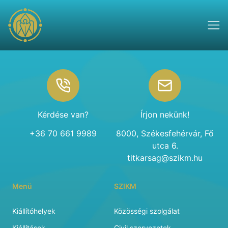
Footer
Kérdése van?
Írjon nekünk!
+36 70 661 9989
8000, Székesfehérvár, Fő
utca 6.
titkarsag@szikm.hu
Menü
SZIKM
Kiállítóhelyek
Közösségi szolgálat
Kiállítások
Civil szervezetek