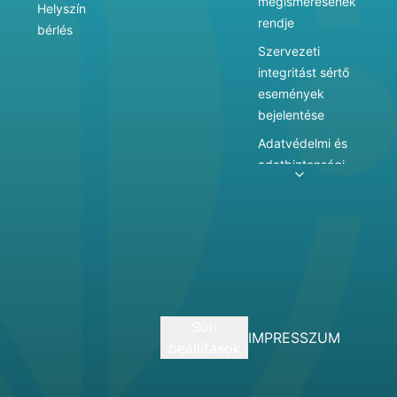
megismerésének
Helyszín
rendje
bérlés
Szervezeti
integritást sértő
események
bejelentése
Adatvédelmi és
adatbiztonsági
szabályzat
Adatkezelés
Játékszabályzat
Vármegyei
hatókörű városi
múzeum
Süti
szolgáltatásai
IMPRESSZUM
beállítások