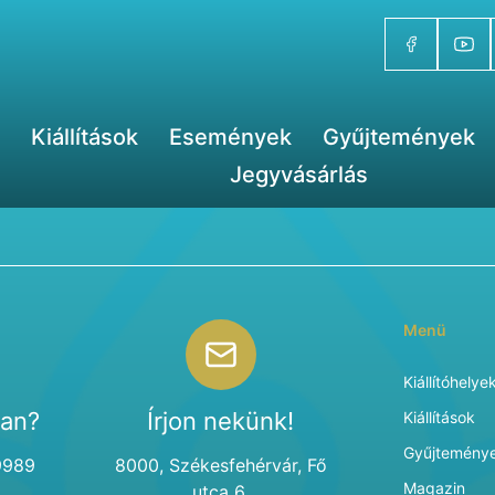
Kiállítások
Események
Gyűjtemények
Jegyvásárlás
Menü
Kiállítóhelye
van?
Írjon nekünk!
Kiállítások
Gyűjtemény
9989
8000, Székesfehérvár, Fő
Magazin
utca 6.