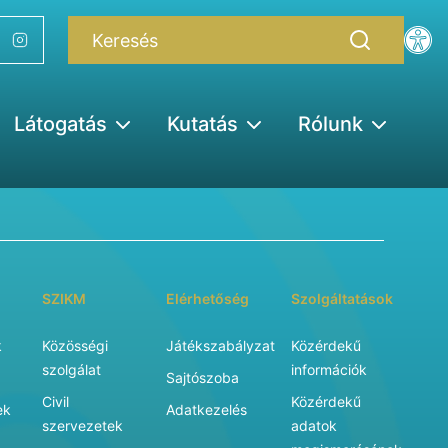
Látogatás
Kutatás
Rólunk
SZIKM
Elérhetőség
Szolgáltatások
k
Közösségi
Játékszabályzat
Közérdekű
szolgálat
információk
Sajtószoba
Civil
Közérdekű
ek
Adatkezelés
szervezetek
adatok