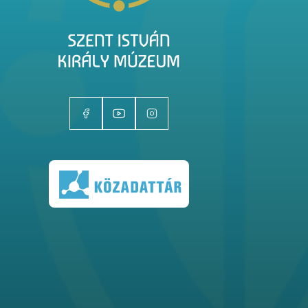
Kiállítóhelyek
Kiállítások
Gyűjtemények
Magazin
Kutatás
Rólunk