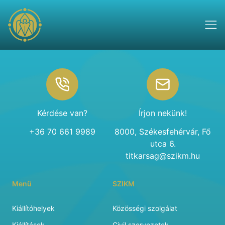
Footer
Kérdése van?
Írjon nekünk!
+36 70 661 9989
8000, Székesfehérvár, Fő
utca 6.
titkarsag@szikm.hu
Menü
SZIKM
Kiállítóhelyek
Közösségi szolgálat
Kiállítások
Civil szervezetek