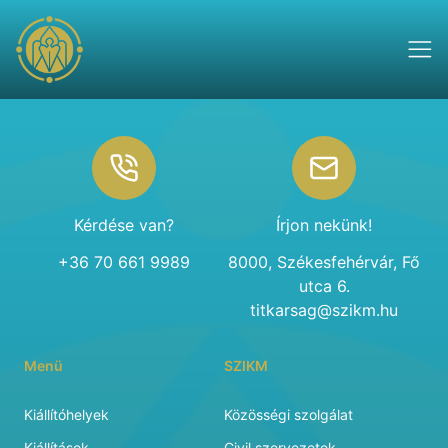
Footer
Kérdése van?
Írjon nekünk!
+36 70 661 9989
8000, Székesfehérvár, Fő
utca 6.
titkarsag@szikm.hu
Menü
SZIKM
Kiállítóhelyek
Közösségi szolgálat
Kiállítások
Civil szervezetek