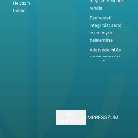
megismerésének
Helyszín
rendje
bérlés
Szervezeti
integritást sértő
események
bejelentése
Adatvédelmi és
adatbiztonsági
szabályzat
Adatkezelés
Játékszabályzat
Vármegyei
hatókörű városi
múzeum
Süti
szolgáltatásai
IMPRESSZUM
beállítások