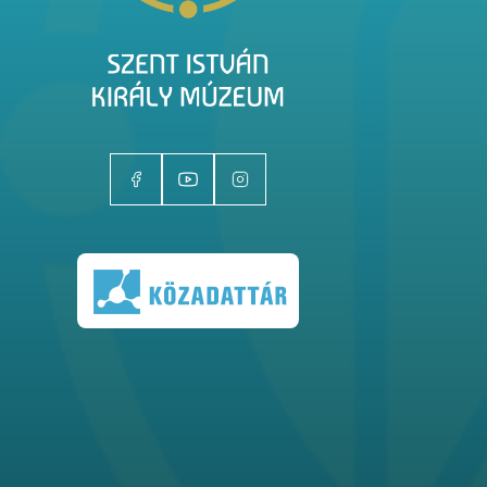
Kiállítóhelyek
Kiállítások
Gyűjtemények
Magazin
Kutatás
Rólunk