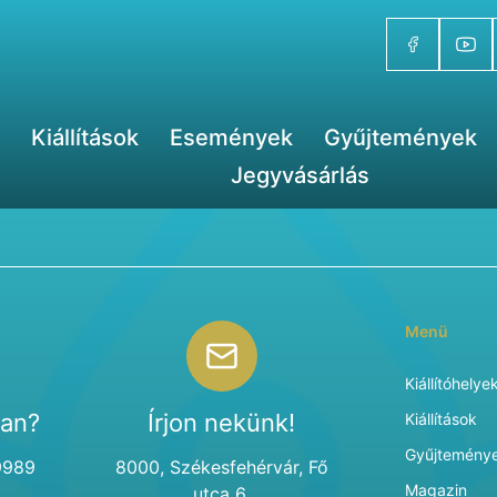
Kiállítások
Események
Gyűjtemények
Jegyvásárlás
Menü
Kiállítóhelye
van?
Írjon nekünk!
Kiállítások
Gyűjtemény
9989
8000, Székesfehérvár, Fő
Magazin
utca 6.