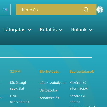
Látogatás
Kutatás
Rólunk
SZIKM
Elérhetőség
Szolgáltatások
k
Közösségi
Játékszabályzat
Közérdekű
szolgálat
információk
Sajtószoba
Civil
Közérdekű
ek
Adatkezelés
szervezetek
adatok