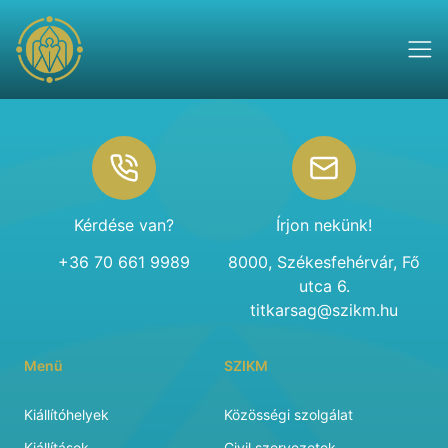
Footer
Kérdése van?
Írjon nekünk!
+36 70 661 9989
8000, Székesfehérvár, Fő
utca 6.
titkarsag@szikm.hu
Menü
SZIKM
Kiállítóhelyek
Közösségi szolgálat
Kiállítások
Civil szervezetek