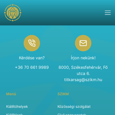
Footer
Kérdése van?
Írjon nekünk!
+36 70 661 9989
8000, Székesfehérvár, Fő
utca 6.
titkarsag@szikm.hu
Menü
SZIKM
Kiállítóhelyek
Közösségi szolgálat
Kiállítások
Civil szervezetek