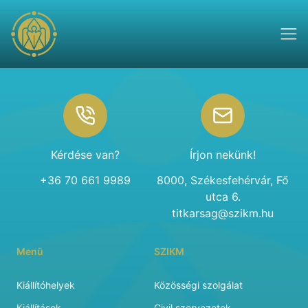
Footer
Kérdése van?
Írjon nekünk!
+36 70 661 9989
8000, Székesfehérvár, Fő
utca 6.
titkarsag@szikm.hu
Menü
SZIKM
Kiállítóhelyek
Közösségi szolgálat
Kiállítások
Civil szervezetek