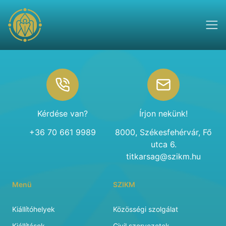
Footer
Kérdése van?
Írjon nekünk!
+36 70 661 9989
8000, Székesfehérvár, Fő
utca 6.
titkarsag@szikm.hu
Menü
SZIKM
Kiállítóhelyek
Közösségi szolgálat
Kiállítások
Civil szervezetek