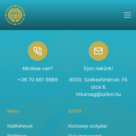
Footer
Kérdése van?
Írjon nekünk!
+36 70 661 9989
8000, Székesfehérvár, Fő
utca 6.
titkarsag@szikm.hu
Menü
SZIKM
Kiállítóhelyek
Közösségi szolgálat
Kiállítások
Civil szervezetek