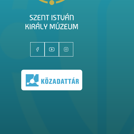
Kiállítóhelyek
Kiállítások
Gyűjtemények
Magazin
Kutatás
Rólunk