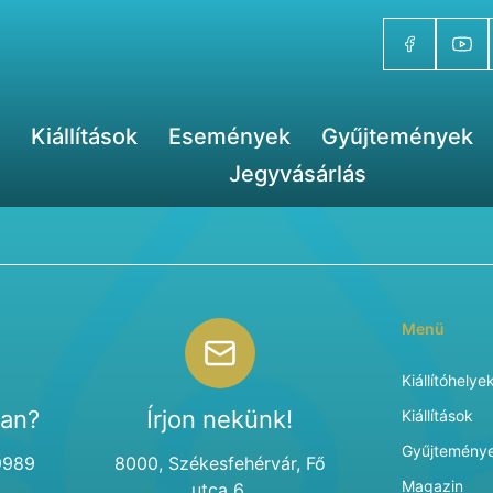
Kiállítások
Események
Gyűjtemények
Jegyvásárlás
Menü
Kiállítóhelye
van?
Írjon nekünk!
Kiállítások
Gyűjtemény
9989
8000, Székesfehérvár, Fő
Magazin
utca 6.