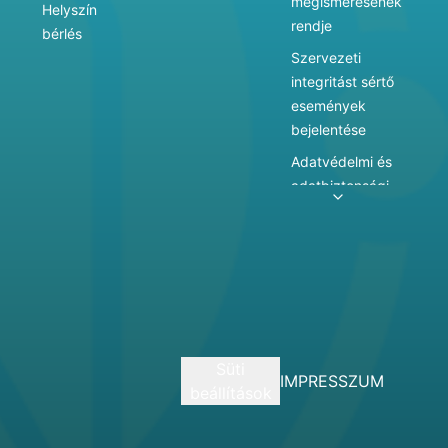
megismerésének
Helyszín
rendje
bérlés
Szervezeti
integritást sértő
események
bejelentése
Adatvédelmi és
adatbiztonsági
szabályzat
Adatkezelés
Játékszabályzat
Vármegyei
hatókörű városi
múzeum
Süti
szolgáltatásai
IMPRESSZUM
beállítások