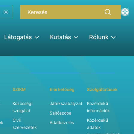
Látogatás
Kutatás
Rólunk
SZIKM
Elérhetőség
Szolgáltatások
k
Közösségi
Játékszabályzat
Közérdekű
szolgálat
információk
Sajtószoba
Civil
Közérdekű
ek
Adatkezelés
szervezetek
adatok