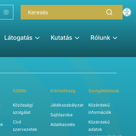
Látogatás
Kutatás
Rólunk
SZIKM
Elérhetőség
Szolgáltatások
k
Közösségi
Játékszabályzat
Közérdekű
szolgálat
információk
Sajtószoba
Civil
Közérdekű
ek
Adatkezelés
szervezetek
adatok