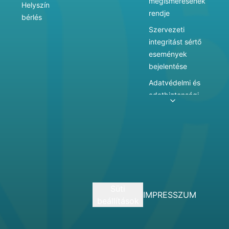
megismerésének
Helyszín
rendje
bérlés
Szervezeti
integritást sértő
események
bejelentése
Adatvédelmi és
adatbiztonsági
szabályzat
Adatkezelés
Játékszabályzat
Vármegyei
hatókörű városi
múzeum
Süti
szolgáltatásai
IMPRESSZUM
beállítások