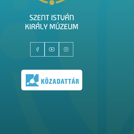
Kiállítóhelyek
Kiállítások
Gyűjtemények
Magazin
Kutatás
Rólunk