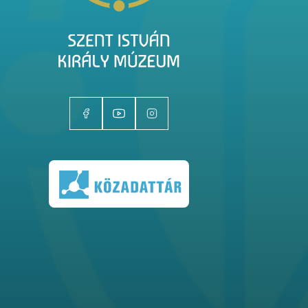
Kiállítóhelyek
Kiállítások
Gyűjtemények
Magazin
Kutatás
Rólunk