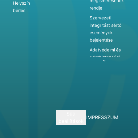
megismerésének
Helyszín
rendje
bérlés
Szervezeti
integritást sértő
események
bejelentése
Adatvédelmi és
adatbiztonsági
szabályzat
Adatkezelés
Játékszabályzat
Vármegyei
hatókörű városi
múzeum
Süti
szolgáltatásai
IMPRESSZUM
beállítások