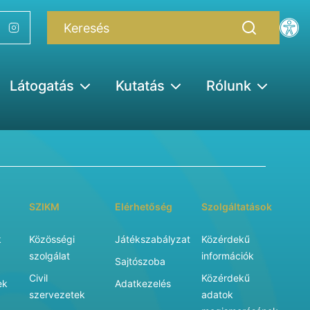
Látogatás
Kutatás
Rólunk
SZIKM
Elérhetőség
Szolgáltatások
k
Közösségi
Játékszabályzat
Közérdekű
szolgálat
információk
Sajtószoba
Civil
Közérdekű
ek
Adatkezelés
szervezetek
adatok