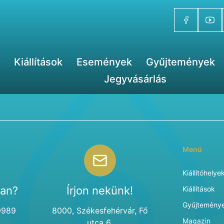
Kiállítások
Események
Gyűjtemények
Jegyvásárlás
Menü
Kiállítóhelye
van?
Írjon nekünk!
Kiállítások
Gyűjtemény
9989
8000, Székesfehérvár, Fő
Magazin
utca 6.