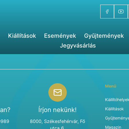
Kiállítások
Események
Gyűjtemények
Jegyvásárlás
Menü
Kiállítóhelye
van?
Írjon nekünk!
Kiállítások
Gyűjtemény
9989
8000, Székesfehérvár, Fő
Magazin
utca 6.