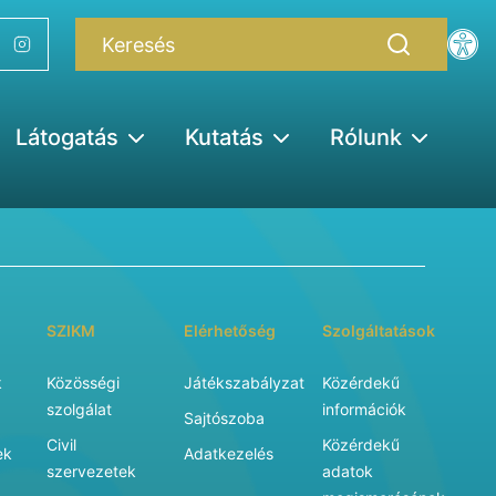
Látogatás
Kutatás
Rólunk
SZIKM
Elérhetőség
Szolgáltatások
k
Közösségi
Játékszabályzat
Közérdekű
szolgálat
információk
Sajtószoba
Civil
Közérdekű
ek
Adatkezelés
szervezetek
adatok