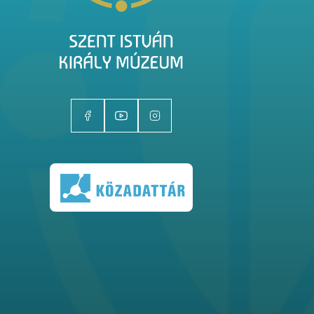
Kiállítóhelyek
Kiállítások
Gyűjtemények
Magazin
Kutatás
Rólunk