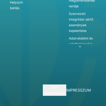
megismerésének
Helyszín
rendje
bérlés
Szervezeti
integritást sértő
események
bejelentése
Adatvédelmi és
adatbiztonsági
szabályzat
Adatkezelés
Játékszabályzat
Vármegyei
hatókörű városi
múzeum
Süti
szolgáltatásai
IMPRESSZUM
beállítások