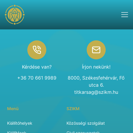
Footer
Kérdése van?
Írjon nekünk!
+36 70 661 9989
8000, Székesfehérvár, Fő
utca 6.
titkarsag@szikm.hu
Menü
SZIKM
Kiállítóhelyek
Közösségi szolgálat
Kiállítások
Civil szervezetek