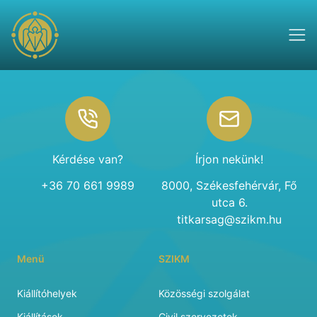
Footer
Kérdése van?
Írjon nekünk!
+36 70 661 9989
8000, Székesfehérvár, Fő
utca 6.
titkarsag@szikm.hu
Menü
SZIKM
Kiállítóhelyek
Közösségi szolgálat
Kiállítások
Civil szervezetek