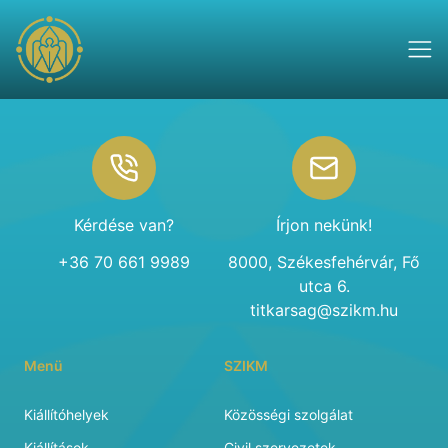
Footer
Kérdése van?
Írjon nekünk!
+36 70 661 9989
8000, Székesfehérvár, Fő
utca 6.
titkarsag@szikm.hu
Menü
SZIKM
Kiállítóhelyek
Közösségi szolgálat
Kiállítások
Civil szervezetek