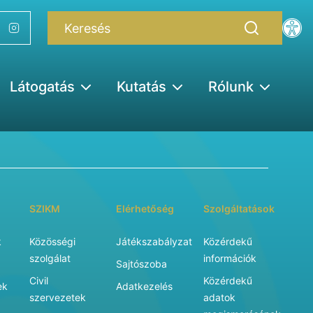
Látogatás
Kutatás
Rólunk
SZIKM
Elérhetőség
Szolgáltatások
k
Közösségi
Játékszabályzat
Közérdekű
szolgálat
információk
Sajtószoba
Civil
Közérdekű
ek
Adatkezelés
szervezetek
adatok