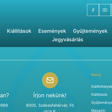
Kiállítások
Események
Gyűjtemények
Jegyvásárlás
Menü
Kiállítóhelye
van?
Írjon nekünk!
Kiállítások
Gyűjtemény
9989
8000, Székesfehérvár, Fő
Magazin
utca 6.