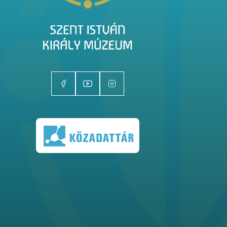
Kiállítóhelyek
Kiállítások
Gyűjtemények
Magazin
Kutatás
Rólunk