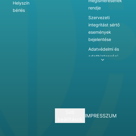
megismerésének
Helyszín
rendje
bérlés
Szervezeti
integritást sértő
események
bejelentése
Adatvédelmi és
adatbiztonsági
szabályzat
Adatkezelés
Játékszabályzat
Vármegyei
hatókörű városi
múzeum
Süti
szolgáltatásai
IMPRESSZUM
beállítások