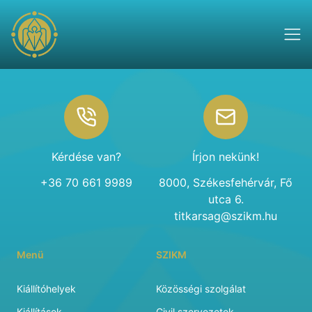
Footer
Kérdése van?
Írjon nekünk!
+36 70 661 9989
8000, Székesfehérvár, Fő
utca 6.
titkarsag@szikm.hu
Menü
SZIKM
Kiállítóhelyek
Közösségi szolgálat
Kiállítások
Civil szervezetek