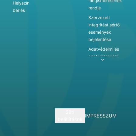
megismerésének
Helyszín
rendje
bérlés
Szervezeti
integritást sértő
események
bejelentése
Adatvédelmi és
adatbiztonsági
szabályzat
Adatkezelés
Játékszabályzat
Vármegyei
hatókörű városi
múzeum
Süti
szolgáltatásai
IMPRESSZUM
beállítások