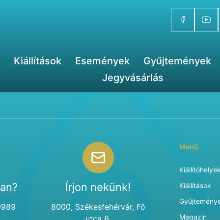
Kiállítások
Események
Gyűjtemények
Jegyvásárlás
Menü
Kiállítóhelye
van?
Írjon nekünk!
Kiállítások
Gyűjtemény
9989
8000, Székesfehérvár, Fő
Magazin
utca 6.