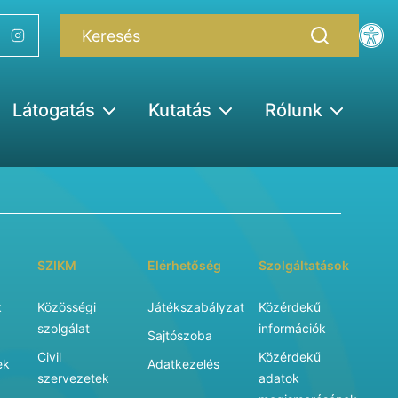
Látogatás
Kutatás
Rólunk
SZIKM
Elérhetőség
Szolgáltatások
k
Közösségi
Játékszabályzat
Közérdekű
szolgálat
információk
Sajtószoba
Civil
Közérdekű
ek
Adatkezelés
szervezetek
adatok