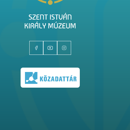
Kiállítóhelyek
Kiállítások
Gyűjtemények
Magazin
Kutatás
Rólunk