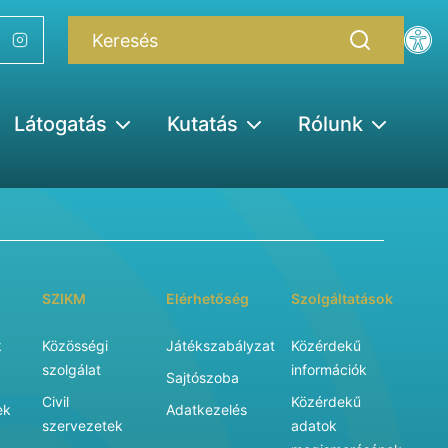
Látogatás
Kutatás
Rólunk
SZIKM
Elérhetőség
Szolgáltatások
k
Közösségi
Játékszabályzat
Közérdekű
szolgálat
információk
Sajtószoba
Civil
Közérdekű
ek
Adatkezelés
szervezetek
adatok