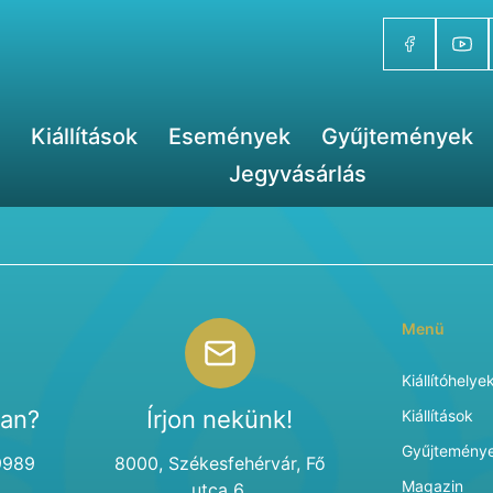
Kiállítások
Események
Gyűjtemények
Jegyvásárlás
Menü
Kiállítóhelye
van?
Írjon nekünk!
Kiállítások
Gyűjtemény
9989
8000, Székesfehérvár, Fő
Magazin
utca 6.