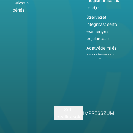
megismerésének
Helyszín
rendje
bérlés
Szervezeti
integritást sértő
események
bejelentése
Adatvédelmi és
adatbiztonsági
szabályzat
Adatkezelés
Játékszabályzat
Vármegyei
hatókörű városi
múzeum
Süti
szolgáltatásai
IMPRESSZUM
beállítások