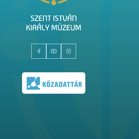
Kiállítóhelyek
Kiállítások
Gyűjtemények
Magazin
Kutatás
Rólunk