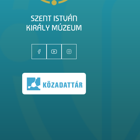
Kiállítóhelyek
Kiállítások
Gyűjtemények
Magazin
Kutatás
Rólunk