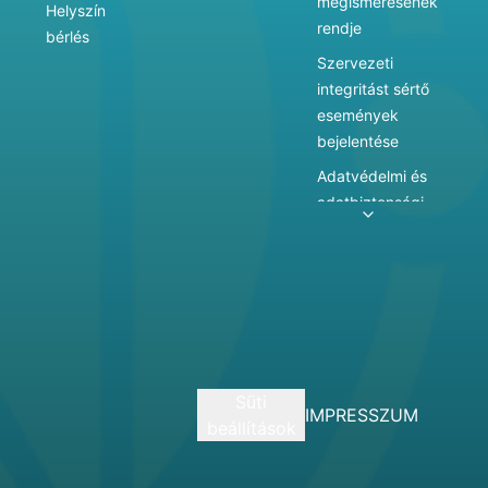
megismerésének
Helyszín
rendje
bérlés
Szervezeti
integritást sértő
események
bejelentése
Adatvédelmi és
adatbiztonsági
szabályzat
Adatkezelés
Játékszabályzat
Vármegyei
hatókörű városi
múzeum
Süti
szolgáltatásai
IMPRESSZUM
beállítások