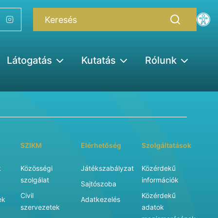
Látogatás
Kutatás
Rólunk
SZIKM
Elérhetőség
Szolgáltatások
k
Közösségi
Játékszabályzat
Közérdekű
szolgálat
információk
Sajtószoba
Civil
Közérdekű
ek
Adatkezelés
szervezetek
adatok