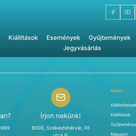
Kiállítások
Események
Gyűjtemények
Jegyvásárlás
Menü
Kiállítóhelye
van?
Írjon nekünk!
Kiállítások
Gyűjtemény
9989
8000, Székesfehérvár, Fő
Magazin
utca 6.