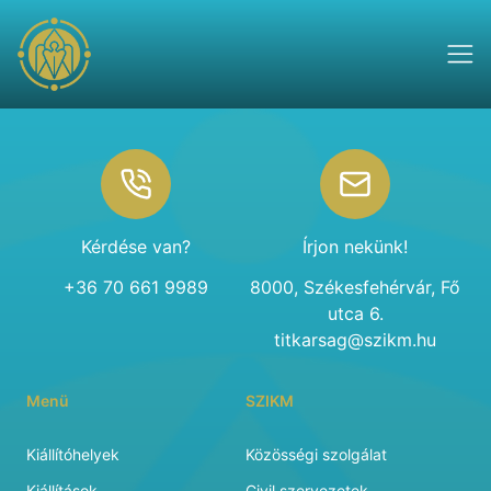
Footer
Kérdése van?
Írjon nekünk!
+36 70 661 9989
8000, Székesfehérvár, Fő
utca 6.
titkarsag@szikm.hu
Menü
SZIKM
Kiállítóhelyek
Közösségi szolgálat
Kiállítások
Civil szervezetek