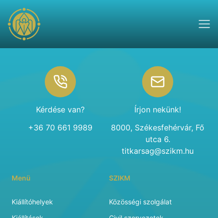
Footer
Kérdése van?
Írjon nekünk!
+36 70 661 9989
8000, Székesfehérvár, Fő
utca 6.
titkarsag@szikm.hu
Menü
SZIKM
Kiállítóhelyek
Közösségi szolgálat
Kiállítások
Civil szervezetek