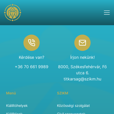
Footer
Kérdése van?
Írjon nekünk!
+36 70 661 9989
8000, Székesfehérvár, Fő
utca 6.
titkarsag@szikm.hu
Menü
SZIKM
Kiállítóhelyek
Közösségi szolgálat
Kiállítások
Civil szervezetek