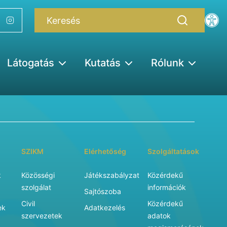
Látogatás
Kutatás
Rólunk
SZIKM
Elérhetőség
Szolgáltatások
k
Közösségi
Játékszabályzat
Közérdekű
szolgálat
információk
Sajtószoba
Civil
Közérdekű
ek
Adatkezelés
szervezetek
adatok