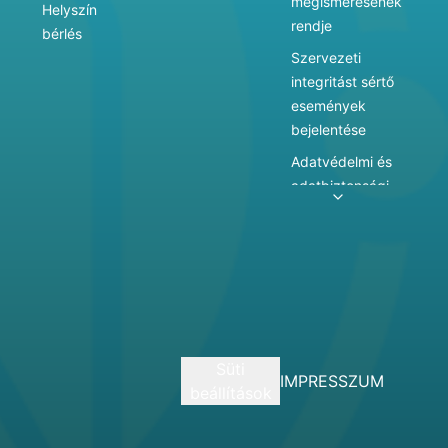
megismerésének
Helyszín
rendje
bérlés
Szervezeti
integritást sértő
események
bejelentése
Adatvédelmi és
adatbiztonsági
szabályzat
Adatkezelés
Játékszabályzat
Vármegyei
hatókörű városi
múzeum
Süti
szolgáltatásai
IMPRESSZUM
beállítások