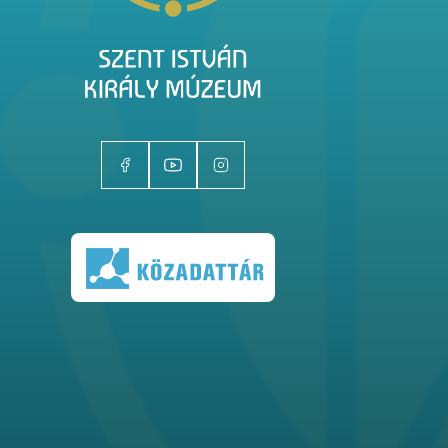
Kiállítóhelyek
Kiállítások
Gyűjtemények
Magazin
Kutatás
Rólunk