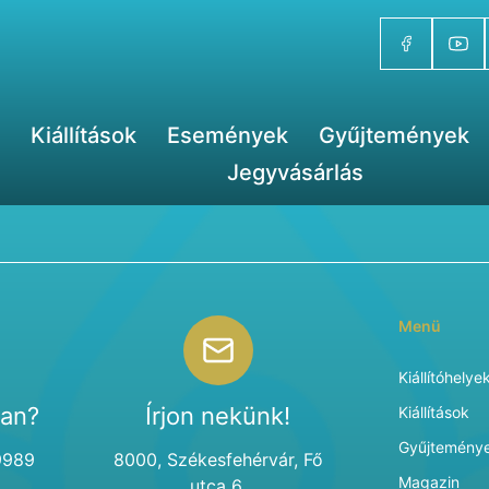
Kiállítások
Események
Gyűjtemények
Jegyvásárlás
Menü
Kiállítóhelye
van?
Írjon nekünk!
Kiállítások
Gyűjtemény
9989
8000, Székesfehérvár, Fő
Magazin
utca 6.