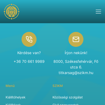
Footer
Kérdése van?
Írjon nekünk!
+36 70 661 9989
8000, Székesfehérvár, Fő
utca 6.
titkarsag@szikm.hu
Menü
SZIKM
Kiállítóhelyek
Közösségi szolgálat
Kiállítások
Civil szervezetek