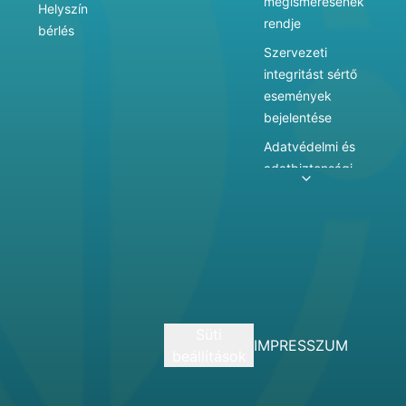
megismerésének
Helyszín
rendje
bérlés
Szervezeti
integritást sértő
események
bejelentése
Adatvédelmi és
adatbiztonsági
szabályzat
Adatkezelés
Játékszabályzat
Vármegyei
hatókörű városi
múzeum
Süti
szolgáltatásai
IMPRESSZUM
beállítások