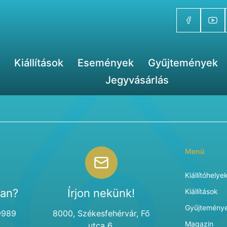
Kiállítások
Események
Gyűjtemények
Jegyvásárlás
Menü
Kiállítóhelye
van?
Írjon nekünk!
Kiállítások
Gyűjtemény
9989
8000, Székesfehérvár, Fő
Magazin
utca 6.