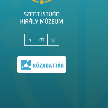
Kiállítóhelyek
Kiállítások
Gyűjtemények
Magazin
Kutatás
Rólunk