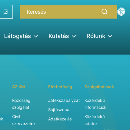
Látogatás
Kutatás
Rólunk
SZIKM
Elérhetőség
Szolgáltatások
k
Közösségi
Játékszabályzat
Közérdekű
szolgálat
információk
Sajtószoba
Civil
Közérdekű
ek
Adatkezelés
szervezetek
adatok