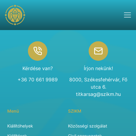
Footer
Kérdése van?
Írjon nekünk!
+36 70 661 9989
8000, Székesfehérvár, Fő
utca 6.
titkarsag@szikm.hu
Menü
SZIKM
Kiállítóhelyek
Közösségi szolgálat
Kiállítások
Civil szervezetek