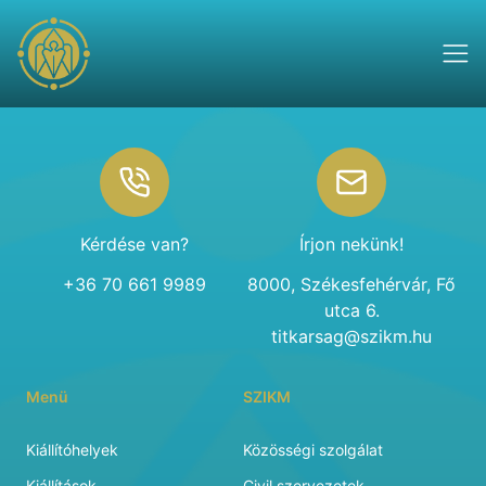
Footer
Kérdése van?
Írjon nekünk!
+36 70 661 9989
8000, Székesfehérvár, Fő
utca 6.
titkarsag@szikm.hu
Menü
SZIKM
Kiállítóhelyek
Közösségi szolgálat
Kiállítások
Civil szervezetek