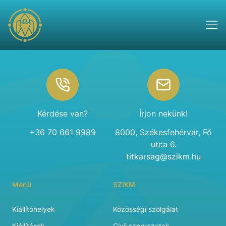
Footer
Kérdése van?
Írjon nekünk!
+36 70 661 9989
8000, Székesfehérvár, Fő
utca 6.
titkarsag@szikm.hu
Menü
SZIKM
Kiállítóhelyek
Közösségi szolgálat
Kiállítások
Civil szervezetek