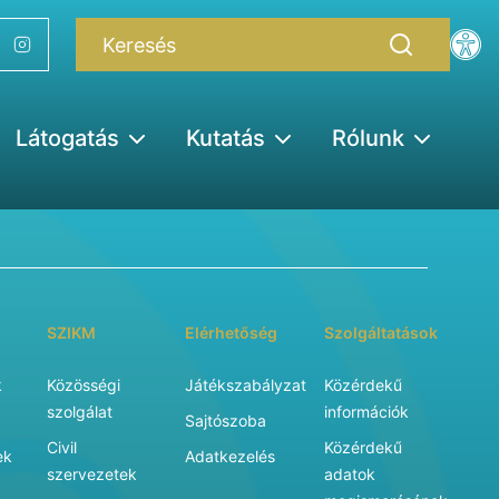
Látogatás
Kutatás
Rólunk
SZIKM
Elérhetőség
Szolgáltatások
k
Közösségi
Játékszabályzat
Közérdekű
szolgálat
információk
Sajtószoba
Civil
Közérdekű
ek
Adatkezelés
szervezetek
adatok