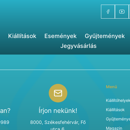
Kiállítások
Események
Gyűjtemények
Jegyvásárlás
Menü
Kiállítóhelye
van?
Írjon nekünk!
Kiállítások
Gyűjtemény
9989
8000, Székesfehérvár, Fő
Magazin
utca 6.