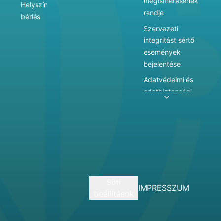
megismerésének
Helyszín
rendje
bérlés
Szervezeti
integritást sértő
események
bejelentése
Adatvédelmi és
adatbiztonsági
szabályzat
Adatkezelés
Játékszabályzat
Vármegyei
hatókörű városi
múzeum
Süti
szolgáltatásai
IMPRESSZUM
beállítások