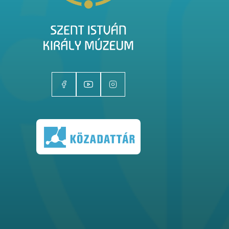
Kiállítóhelyek
Kiállítások
Gyűjtemények
Magazin
Kutatás
Rólunk