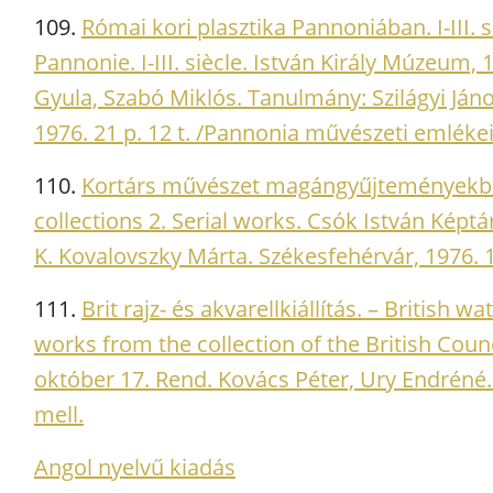
109.
Római kori plasztika Pannoniában. I-III. 
Pannonie. I-III. siècle. István Király Múzeum,
Gyula, Szabó Miklós. Tanulmány: Szilágyi Ján
1976. 21 p. 12 t. /Pannonia művészeti emlékei
110.
Kortárs művészet magángyűjteményekben
collections 2. Serial works. Csók István Kép
K. Kovalovszky Márta. Székesfehérvár, 1976. 10
111.
Brit rajz- és akvarellkiállítás. – British
works from the collection of the British Cou
október 17. Rend. Kovács Péter, Ury Endréné. B
mell.
Angol nyelvű kiadás