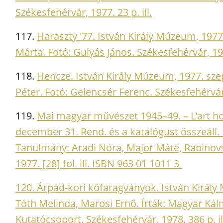
Székesfehérvár, 1977. 23 p. ill.
117.
Haraszty '77. István Király Múzeum, 1977
Márta. Fotó: Gulyás János. Székesfehérvár, 19
118.
Hencze. István Király Múzeum, 1977. sz
Péter. Fotó: Gelencsér Ferenc. Székesfehérvár
119.
Mai magyar művészet 1945–49. – L’art ho
december 31. Rend. és a katalógust összeáll. 
Tanulmány: Aradi Nóra, Major Máté, Rabinovs
1977. [28] fol. ill. ISBN 963 01 1011 3
120. Árpád-kori kőfaragványok. István Király
Tóth Melinda, Marosi Ernő. Írták: Magyar Kál
Kutatócsoport. Székesfehérvár, 1978. 386 p. il