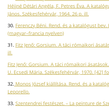
Héjjné Détári Angéla, F. Petres Éva. A katalóg
János. Székesfehérvár, 1964. 26 p. ill.
30.
Ferenczy Béni. Rend. és a katalógust bev. 
(magyar–francia nyelven)
31.
Fitz Jenő: Gorsium. A táci rómaikori ásat
ill.
Fitz Jenő: Gorsium. A táci rómaikori ásatások. 
U. Ecsedi Mária. Székesfehérvár, 1970. [42] fol
32.
Monos József kiállítása. Rend. és a kataló
Leporello.
33.
Szentendrei festészet. – La peinture de S