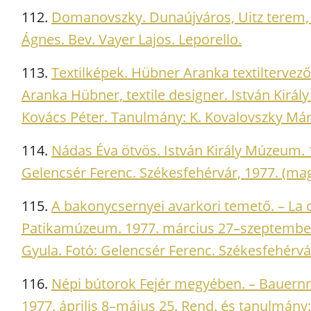
112.
Domanovszky. Dunaújváros, Uitz terem, 1
Ágnes. Bev. Vayer Lajos. Leporello.
113.
Textilképek. Hübner Aranka textiltervező 
Aranka Hübner, textile designer. István Kir
Kovács Péter. Tanulmány: K. Kovalovszky Márta
114.
Nádas Éva ötvös. István Király Múzeum. 
Gelencsér Ferenc. Székesfehérvár, 1977. (mag
115.
A bakonycsernyei avarkori temető. – La 
Patikamúzeum. 1977. március 27–szeptember 1
Gyula. Fotó: Gelencsér Ferenc. Székesfehérvár, 
116.
Népi bútorok Fejér megyében. – Bauernm
1977. április 8–május 25. Rend. és tanulmány: