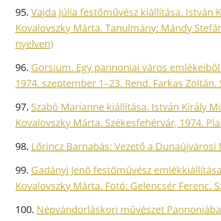
95.
Vajda Júlia festőművész kiállítása. István
Kovalovszky Márta. Tanulmány: Mándy Stefánia
nyelven)
96.
Gorsium. Egy pannoniai város emlékeiből. 
1974. szeptember 1–23. Rend. Farkas Zoltán. Sz
97.
Szabó Marianne kiállítása. István Király 
Kovalovszky Márta. Székesfehérvár, 1974. Pla
98.
Lőrincz Barnabás: Vezető a Dunaújvárosi 
99.
Gadányi Jenő festőművész emlékkiállítása.
Kovalovszky Márta. Fotó: Gelencsér Ferenc. Szék
100.
Népvándorláskori művészet Pannoniában