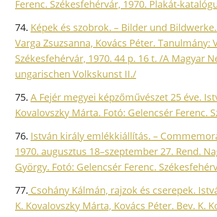
Ferenc. Székesfehérvár, 1970. Plakát-katalógu
74.
Képek és szobrok. – Bilder und Bildwerke.
Varga Zsuzsanna, Kovács Péter. Tanulmány: Va
Székesfehérvár, 1970. 44 p. 16 t. /A Magyar 
ungarischen Volkskunst II./
75.
A Fejér megyei képzőművészet 25 éve. Istv
Kovalovszky Márta. Fotó: Gelencsér Ferenc. Sz
76.
István király emlékkiállítás. – Commemora
1970. augusztus 18–szeptember 27. Rend. Na
György. Fotó: Gelencsér Ferenc. Székesfehérvá
77.
Csohány Kálmán, rajzok és cserepek. Ist
K. Kovalovszky Márta, Kovács Péter. Bev. K. K