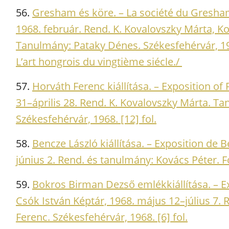
56.
Gresham és köre. – La société du Gresham
1968. február. Rend. K. Kovalovszky Márta, K
Tanulmány: Pataky Dénes. Székesfehérvár, 19
L’art hongrois du vingtième siécle./
57.
Horváth Ferenc kiállítása. – Exposition o
31–április 28. Rend. K. Kovalovszky Márta. T
Székesfehérvár, 1968. [12] fol.
58.
Bencze László kiállítása. – Exposition de 
június 2. Rend. és tanulmány: Kovács Péter. Fo
59.
Bokros Birman Dezső emlékkiállítása. –
Csók István Képtár, 1968. május 12–július 7.
Ferenc. Székesfehérvár, 1968. [6] fol.