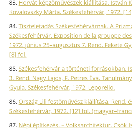
83.
Horvát képzőművészek kiállítása. István K
Kovalovszky Márta. Székesfehérvár, 1972. [14]
84.
Tiszteletadás Székesfehérvárnak. A Prizm
Székesfehérvár. Exposition de la grouppe des
1972. június 25–augusztus 7. Rend. Fekete Gy
[8] fol.
85.
Székesfehérvár a történeti forrásokban. 
3. Rend. Nagy Lajos, F. Petres Éva. Tanulmány:
Gyula. Székesfehérvár, 1972. Leporello.
86.
Ország Lili festőművész kiállítása. Rend. 
Székesfehérvár, 1972. [12] fol. (magyar–franc
87.
Népi építkezés. – Volksarchitektur. Csók I