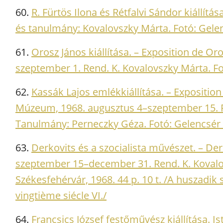
60.
R. Fürtös Ilona és Rétfalvi Sándor kiállítás
és tanulmány: Kovalovszky Márta. Fotó: Gelenc
61.
Orosz János kiállítása. – Exposition de Oro
szeptember 1. Rend. K. Kovalovszky Márta. Fot
62.
Kassák Lajos emlékkiállítása. – Expositio
Múzeum, 1968. augusztus 4–szeptember 15. R
Tanulmány: Perneczky Géza. Fotó: Gelencsér F
63.
Derkovits és a szocialista művészet. – Derk
szeptember 15–december 31. Rend. K. Kovalov
Székesfehérvár, 1968. 44 p. 10 t. /A huszadik
vingtième siécle VI./
64.
Francsics József festőművész kiállítása. 