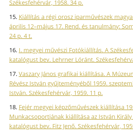
Székesfehérvár, 1958. 34 p.
15.
Kiállítás a régi orosz iparművészek magya
április 12–május 17. Rend. és tanulmány: Somo
24 p. 4 t.
16.
I. megyei művészi Fotókiállítás. A Székesfe
katalógust bev. Lehrner Lóránt. Székesfehérvár
17.
Vaszary János grafikai kiállítása. A Múze
Révész István gyűjteményéből 1959. szeptemb
István. Székesfehérvár, 1959. 11 p.
18.
Fejér megyei képzőművészek kiállítása 1
Munkacsoportjának kiállítása az István Kir
katalógust bev. Fitz Jenő. Székesfehérvár, 1959.