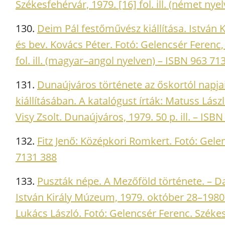
Székesfehérvár, 1979. [16] fol. ill. (német ny
130.
Deim Pál festőművész kiállítása. István
és bev. Kovács Péter. Fotó: Gelencsér Ferenc,
fol. ill. (magyar–angol nyelven) – ISBN 963 71
131.
Dunaújváros története az őskortól napja
kiállításában. A katalógust írták: Matuss Lász
Visy Zsolt. Dunaújváros, 1979. 50 p. ill. – IS
132.
Fitz Jenő: Középkori Romkert. Fotó: Gelen
7131 388
133.
Puszták népe. A Mezőföld története. – D
István Király Múzeum, 1979. október 28–1980.
Lukács László. Fotó: Gelencsér Ferenc. Székesf