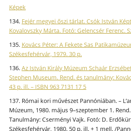
Képek
134.
Fejér megyei őszi tárlat. Csók István Ké
Kovalovszky Márta. Fotó: Gelencsér Ferenc. Szé
135.
Kovács Péter: A Fekete Sas Patikamúz
Székesfehérvár, 1979. 30 p.
136.
Az István Király Múzeum Schaár Erzsébet
Stephen Museum. Rend. és tanulmány: Kovács 
43 p. ill. – ISBN 963 7131 17 5
137. Római kori művészet Pannóniában. – L’ar
Múzeum, 1980. május 9–szeptember 1. Rend. C
Tanulmány: Cserményi Vajk. Fotó: D. Erdőkürt
Székesfehérvár, 1980. 50 p. ill. + 1 mell. /P