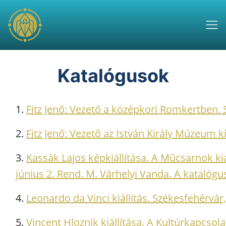
Katalógusok
1.
Fitz Jenő: Vezető a középkori Romkertben. 
2.
Fitz Jenő: Vezető az István Király Múzeum ki
3.
Kassák Lajos képkiállítása. A Műcsarnok ki
június 2. Rend. M. Várhelyi Vanda. A katalógus
4.
Leonardo da Vinci kiállítás. Székesfehérvár,
5.
Vincent Hloznik kiállítása. A Kultúrkapcsola