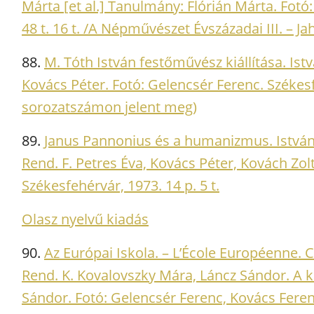
Márta [et al.] Tanulmány: Flórián Márta. Fotó:
48 t. 16 t. /A Népművészet Évszázadai III. – Ja
88.
M. Tóth István festőművész kiállítása. Ist
Kovács Péter. Fotó: Gelencsér Ferenc. Székesf
sorozatszámon jelent meg)
89.
Janus Pannonius és a humanizmus. István
Rend. F. Petres Éva, Kovács Péter, Kovách Zol
Székesfehérvár, 1973. 14 p. 5 t.
Olasz nyelvű kiadás
90.
Az Európai Iskola. – L’École Européenne.
Rend. K. Kovalovszky Mára, Láncz Sándor. A ka
Sándor. Fotó: Gelencsér Ferenc, Kovács Ferenc,