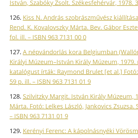
István, Szabóky Zsolt. Székesfehérvár, 1978. 3
126.
Kiss N. András szobrászművész kiállítása
Rend. K. Kovalovszky Márta. Bev. Gábor Eszter
fol. ill. – ISBN 963 7131 00 0
127.
A népvándorlás kora Belgiumban (Walló
Királyi Múzeum–István Király Múzeum, 1979. 
katalógust írták: Raymond Brulet [et al.] Fot
59 p. ill. – ISBN 963 7131 01 9
128.
Szilvitzky Margit. István Király Múzeum, 
Márta. Fotó: Lelkes László, Jankovics Zsuzsa. 
– ISBN 963 7131 01 9
129.
Kerényi Ferenc: A kápolnásnyéki Vörös