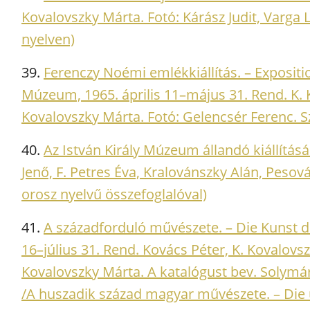
Kovalovszky Márta. Fotó: Kárász Judit, Varga 
nyelven)
39.
Ferenczy Noémi emlékkiállítás. – Exposit
Múzeum, 1965. április 11–május 31. Rend. K. 
Kovalovszky Márta. Fotó: Gelencsér Ferenc. Szé
40.
Az István Király Múzeum állandó kiállításá
Jenő, F. Petres Éva, Kralovánszky Alán, Pesov
orosz nyelvű összefoglalóval)
41.
A századforduló művészete. – Die Kunst d
16–július 31. Rend. Kovács Péter, K. Kovalovsz
Kovalovszky Márta. A katalógust bev. Solymár I
/A huszadik század magyar művészete. – Die 