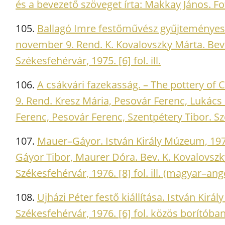
és a bevezető szöveget írta: Makkay János. Fot
105.
Ballagó Imre festőművész gyűjteményes k
november 9. Rend. K. Kovalovszky Márta. Bev.
Székesfehérvár, 1975. [6] fol. ill.
106.
A csákvári fazekasság. – The pottery of
9. Rend. Kresz Mária, Pesovár Ferenc, Lukács
Ferenc, Pesovár Ferenc, Szentpétery Tibor. Szé
107.
Mauer–Gáyor. István Király Múzeum, 1976
Gáyor Tibor, Maurer Dóra. Bev. K. Kovalovszky
Székesfehérvár, 1976. [8] fol. ill. (magyar–ang
108.
Ujházi Péter festő kiállítása. István Kirá
Székesfehérvár, 1976. [6] fol. közös borítóban