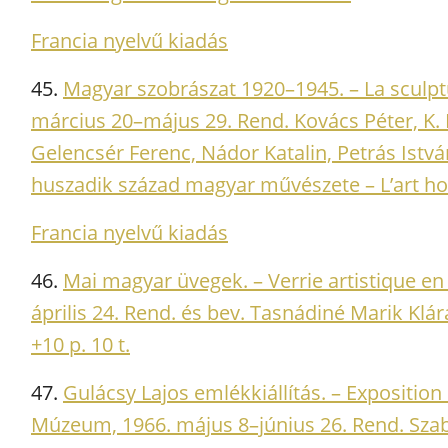
Francia nyelvű kiadás
45.
Magyar szobrászat 1920–1945. – La sculpt
március 20–május 29. Rend. Kovács Péter, K.
Gelencsér Ferenc, Nádor Katalin, Petrás István.
huszadik század magyar művészete – L’art hon
Francia nyelvű kiadás
46.
Mai magyar üvegek. – Verrie artistique en
április 24. Rend. és bev. Tasnádiné Marik Klára
+10 p. 10 t.
47.
Gulácsy Lajos emlékkiállítás. – Expositio
Múzeum, 1966. május 8–június 26. Rend. Szab