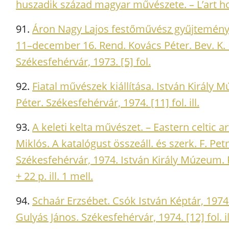
huszadik század magyar művészete. – L’art ho
91.
Áron Nagy Lajos festőművész gyűjteménye
11–december 16. Rend. Kovács Péter. Bev. K. 
Székesfehérvár, 1973. [5] fol.
92.
Fiatal művészek kiállítása. István Király 
Péter. Székesfehérvár, 1974. [11] fol. ill.
93.
A keleti kelta művészet. – Eastern celtic a
Miklós. A katalógust összeáll. és szerk. F. Pe
Székesfehérvár, 1974. István Király Múzeum. F
+ 22 p. ill. 1 mell.
94.
Schaár Erzsébet. Csók István Képtár, 1974
Gulyás János. Székesfehérvár, 1974. [12] fol. i