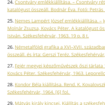
24.
Csontváry emlékkiállítása. – Csontváry ré
katalógust összeáll. Bodnár Éva. Fotó: Petrás 
25.
Nemes Lampért József emlékkiállítása. – 
Molnár Zsuzsa, Kovács Péter. A katalógust öss
István. Székesfehérvár, 1963. 19 p. 8 t.
26.
Németalföldi grafika a XVI–XVII. századba
összeáll. és írta: Gerszi Teréz. Székesfehérvár
27.
Fejér megyei képzőművészek őszi tárlata 1
Kovács Péter. Székesfehérvár, 1963. Leporell
28.
Kondor Béla kiállítása. Rend. K. Kovalovs
Székesfehérvár, 1964. [6] fol.
29.
Mátyás király kincsei. Kiállítás a székesf