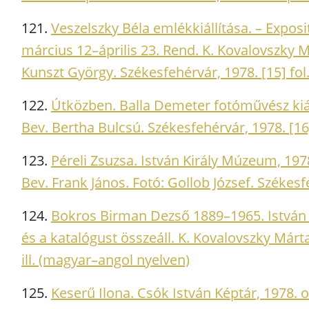
121.
Veszelszky Béla emlékkiállítása. – Exposi
március 12–április 23. Rend. K. Kovalovszky 
Kunszt György. Székesfehérvár, 1978. [15] fol. 
122.
Útközben. Balla Demeter fotóművész kiáll
Bev. Bertha Bulcsú. Székesfehérvár, 1978. [16]
123.
Péreli Zsuzsa. István Király Múzeum, 197
Bev. Frank János. Fotó: Gollob József. Székesfeh
124.
Bokros Birman Dezső 1889–1965. István 
és a katalógust összeáll. K. Kovalovszky Márta
ill. (magyar–angol nyelven)
125.
Keserű Ilona. Csók István Képtár, 1978. 