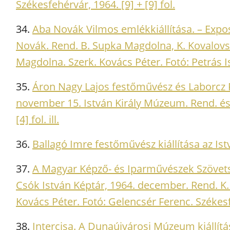
Székesfehérvár, 1964. [9] + [9] fol.
34.
Aba Novák Vilmos emlékkiállítása. – Exp
Novák. Rend. B. Supka Magdolna, K. Kovalovsz
Magdolna. Szerk. Kovács Péter. Fotó: Petrás Ist
35.
Áron Nagy Lajos festőművész és Laborcz F
november 15. István Király Múzeum. Rend. és 
[4] fol. ill.
36.
Ballagó Imre festőművész kiállítása az Is
37.
A Magyar Képző- és Iparművészek Szövetség
Csók István Képtár, 1964. december. Rend. K. 
Kovács Péter. Fotó: Gelencsér Ferenc. Székesfe
38.
Intercisa. A Dunaújvárosi Múzeum kiállítás