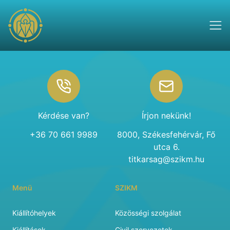
Footer
Kérdése van?
Írjon nekünk!
+36 70 661 9989
8000, Székesfehérvár, Fő
utca 6.
titkarsag@szikm.hu
Menü
SZIKM
Kiállítóhelyek
Közösségi szolgálat
Kiállítások
Civil szervezetek