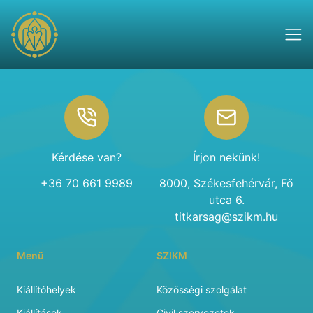
Footer
Kérdése van?
Írjon nekünk!
+36 70 661 9989
8000, Székesfehérvár, Fő
utca 6.
titkarsag@szikm.hu
Menü
SZIKM
Kiállítóhelyek
Közösségi szolgálat
Kiállítások
Civil szervezetek