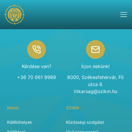
Footer
Kérdése van?
Írjon nekünk!
+36 70 661 9989
8000, Székesfehérvár, Fő
utca 6.
titkarsag@szikm.hu
Menü
SZIKM
Kiállítóhelyek
Közösségi szolgálat
Kiállítások
Civil szervezetek