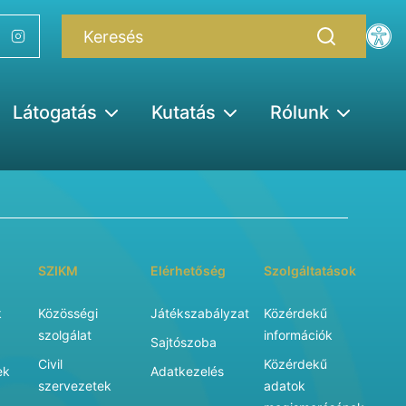
Látogatás
Kutatás
Rólunk
SZIKM
Elérhetőség
Szolgáltatások
k
Közösségi
Játékszabályzat
Közérdekű
szolgálat
információk
Sajtószoba
Civil
Közérdekű
ek
Adatkezelés
szervezetek
adatok