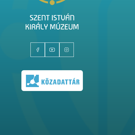
Kiállítóhelyek
Kiállítások
Gyűjtemények
Magazin
Kutatás
Rólunk