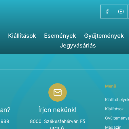
Kiállítások
Események
Gyűjtemények
Jegyvásárlás
Menü
Kiállítóhelye
van?
Írjon nekünk!
Kiállítások
Gyűjtemény
9989
8000, Székesfehérvár, Fő
Magazin
utca 6.