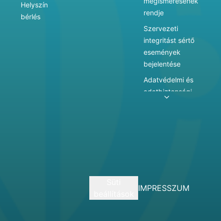
megismerésének
Helyszín
rendje
bérlés
Szervezeti
integritást sértő
események
bejelentése
Adatvédelmi és
adatbiztonsági
szabályzat
Adatkezelés
Játékszabályzat
Vármegyei
hatókörű városi
múzeum
Süti
szolgáltatásai
IMPRESSZUM
beállítások