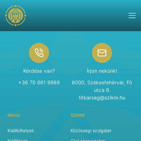
Footer
Kérdése van?
Írjon nekünk!
+36 70 661 9989
8000, Székesfehérvár, Fő
utca 6.
titkarsag@szikm.hu
Menü
SZIKM
Kiállítóhelyek
Közösségi szolgálat
Kiállítások
Civil szervezetek