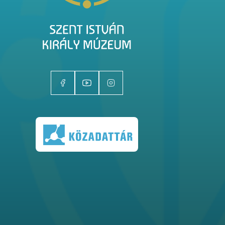
Kiállítóhelyek
Kiállítások
Gyűjtemények
Magazin
Kutatás
Rólunk