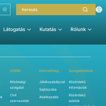
Látogatás
Kutatás
Rólunk
SZIKM
Elérhetőség
Szolgáltatások
k
Közösségi
Játékszabályzat
Közérdekű
szolgálat
információk
Sajtószoba
Civil
Közérdekű
ek
Adatkezelés
szervezetek
adatok