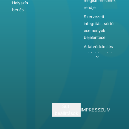
megismerésének
Helyszín
rendje
bérlés
Szervezeti
integritást sértő
események
bejelentése
Adatvédelmi és
adatbiztonsági
szabályzat
Adatkezelés
Játékszabályzat
Vármegyei
hatókörű városi
múzeum
Süti
szolgáltatásai
IMPRESSZUM
beállítások